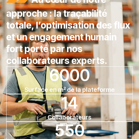
approche : la traçabilité
totale, l’optimisation des flux
et un engagement humain
fort porté par nos
collaborateurs experts.
6000
Surface en m² de la plateforme
14
Collaborateurs
550