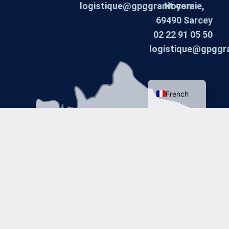
logistique@gpggranit.com
Noyeraie,
Dutch
69490 Sarcey
German
02 22 91 05 50
Spanish
logistique@gpggr
Italian
English
French