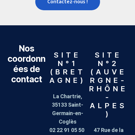
Contactez-nous !
Nos
SITE
SITE
coordonn
N°1
N°2
ées de
(BRET
(AUVE
contact
AGNE)
RGNE-
RHÔNE
-
La Chartrie,
ALPES
35133 Saint-
)
Germain-en-
Coglès
02 22 91 05 50
47 Rue de la